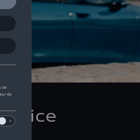
s de
teur de
ervice