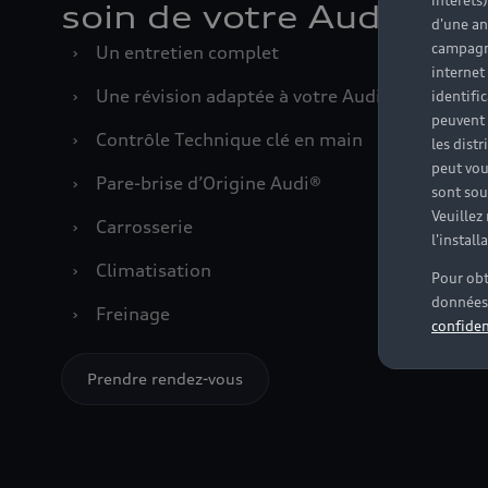
intérêts
soin de votre Audi
d'une an
campagne
›
Un entretien complet
internet
›
Une révision adaptée à votre Audi
identifi
peuvent 
›
Contrôle Technique clé en main
les dist
peut vou
›
Pare-brise d’Origine Audi®
sont souv
Veuillez
›
Carrosserie
l'instal
›
Climatisation
Pour obt
données 
›
Freinage
confiden
Prendre rendez-vous