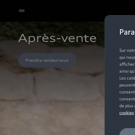
Para
Après-vente 
Sur notr
qui nous
Prendre rendez-vous 
affiche
ainsi qu
Les caté
peuvent
consent
consent
de plus
cookies