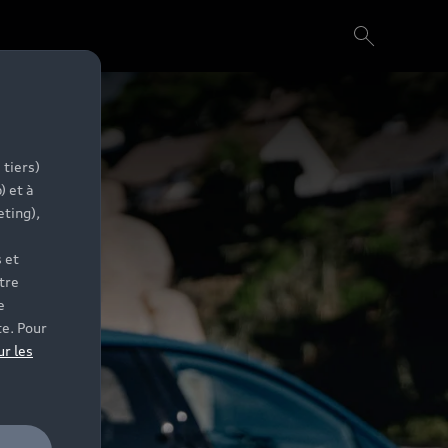
 tiers)
) et à
eting),
 et
tre
e
te. Pour
ur les