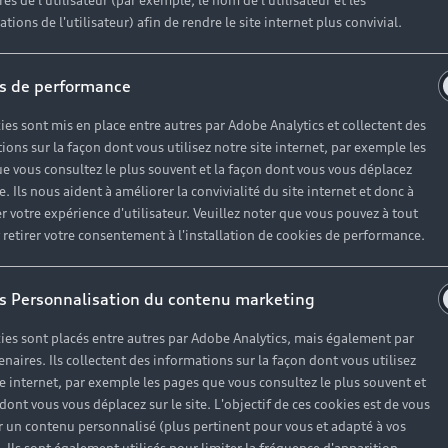
es de l'utilisateur (par exemple, le nom de l'utilisateur et les
tions de l'utilisateur) afin de rendre le site internet plus convivial.
ances, la sécurité et la valeur de votre véhicule. Nos ex
s de performance
ence. Nous vous accompagnons tout au long de votre parco
services sur-mesure.
ies sont mis en place entre autres par Adobe Analytics et collectent des
ions sur la façon dont vous utilisez notre site internet, par exemple les
e vous consultez le plus souvent et la façon dont vous vous déplacez
te. Ils nous aident à améliorer la convivialité du site internet et donc à
r votre expérience d'utilisateur. Veuillez noter que vous pouvez à tout
es
etirer votre consentement à l'installation de cookies de performance.
s Personnalisation du contenu marketing
ies sont placés entre autres par Adobe Analytics, mais également par
enaires. Ils collectent des informations sur la façon dont vous utilisez
te internet, par exemple les pages que vous consultez le plus souvent et
 dont vous vous déplacez sur le site. L'objectif de ces cookies est de vous
prendre
 un contenu personnalisé (plus pertinent pour vous et adapté à vos